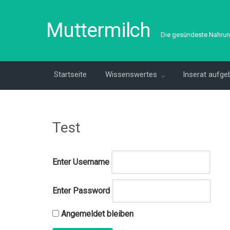
Muttermilch
Die gesündeste Nahrun
Startseite
Wissenswertes
Inserat aufge
Test
Enter Username
Enter Password
Angemeldet bleiben